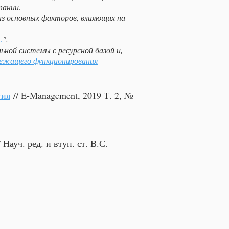
ании. ​
из основных факторов, влияющих на
.
".
ьной системы с ресурсной базой и,
лежащего функционирования
тия
// E-Management, 2019 Т. 2, №
Науч. ред. и втуп. ст. В.С.