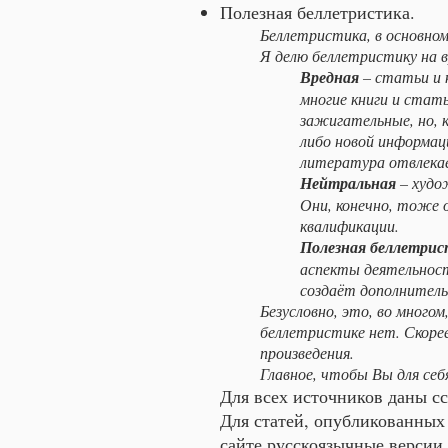
Полезная беллетристика.
Беллетристика, в основно
Я делю беллетристику на в
Вредная
– статьи и 
многие книги и стать
зажигательные, но, к
либо новой информац
литература отвлекае
Нейтральная
– худо
Они, конечно, тоже 
квалификации.
Полезная беллетри
аспекты деятельност
создаёт дополнитель
Безусловно, это, во много
беллетристике нет. Скорее
произведения.
Главное, чтобы Вы для себ
Для всех источников даны сс
Для статей, опубликованных
сайте русскоязычные версии.