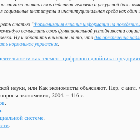
о значимо понять связь действия человека и ресурсной базы комп
ся социальные институты и институциональная среда как один 
треть статью "
Формализация влияния информации на поведение..
комендую осмыслить связь функциональной устойчивости социал
ловека. Ну и обратить внимание на то, что
для обеспечения над
ать нормальное управление
.
деятельности как элемент цифрового двойника предприя
ой науки, или Как экономисты объясняют. Пер. с англ. / 
просы экономики», 2004. – 416 с.
ов
.
д
.
оциальной системе
.
ости
.