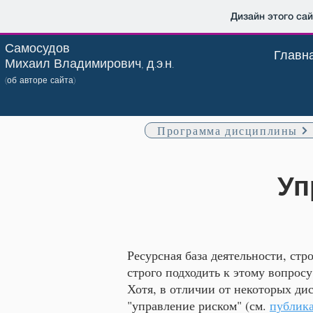
Дизайн этого са
Самосудов
Главн
Михаил Владимирович, д.э.н.
(об авторе сайта)
Программа дисциплины
Уп
Ресурсная база деятельности, ст
строго подходить к этому вопросу
Хотя, в отличии от некоторых ди
"управление риском" (см.
публика