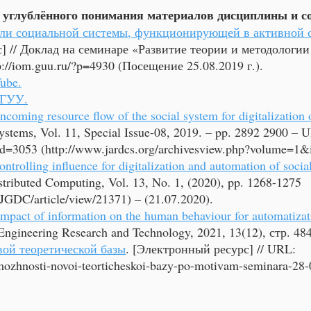
углублённого понимания материалов дисциплины и соз
ли социальной системы, функционирующей в активной с
с] // Доклад на семинаре «Развитие теории и методологи
p://iom.guu.ru/?p=4930
(Посещение 25.08.2019 г.).
ube.
 ГУУ.
ncoming resource flow of the social system for digitalization
stems, Vol. 11, Special Issue-08, 2019. – pp. 2892 2900 – 
?id=3053
(
http://www.jardcs.org/archivesview.php?volume=1
ontrolling influence for digitalization and automation of soc
istributed Computing, Vol. 13, No. 1, (2020), pp. 1268-1275
/IJGDC/article/view/21371)
– (21.07.2020).​
impact of information on the human behaviour for automatizati
f Engineering Research and Technology, 2021, 13(12), стр. 4
ой теоретической базы
. [Электронный ресурс] // URL:
mozhnosti-novoi-teorticheskoi-bazy-po-motivam-seminara-28