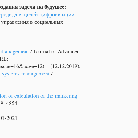
дания задела на будущее:
реде, для целей цифровизации
и управления в социальных
 of anagement
/ Journal of Advanced
URL:
&issue=16&page=12)
– (12.12.2019).​
ial systems management
/
on of calculation of the marketing
849–4854.
-01-2021