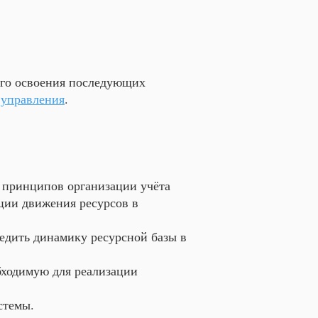
го освоения последующих
 управления
.
е принципов организации учёта
ции движения ресурсов в
едить динамику ресурсной базы в
бходимую для реализации
стемы.