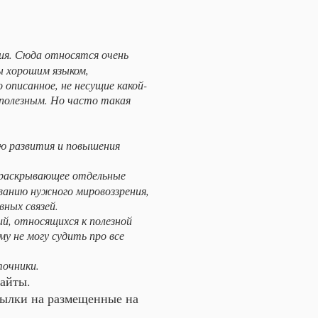
ия. Сюда относятся очень
ны хорошим языком,
 описанное, не несущие какой-
 полезным. Но часто такая
ию развития и повышения
, раскрывающее отдельные
ванию нужного мировоззрения,
ных связей.
ий, относящихся к полезной
у не могу судить про все
точники.
сайты.
сылки на размещенные на