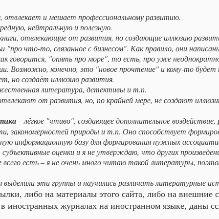
м, отвлекает и мешает профессиональному развитию.
редную, нейтральную и полезную.
книги, отвлекающие от развития, но создающие иллюзию развит
и "про что-то, связанное с бизнесом". Как правило, они написа
ак говорится, "опять про море", то есть, про уже неоднократно
ии. Возможно, конечно, это "новое прочтение" и кому-то будет
т, но создаёт иллюзию развития.
жественная литература, детективы и т.п.
отвлекают от развития, но, по крайней мере, не создают иллюз
стика
– лёгкое "чтиво", создающее дополнительное воздействие
и, закономерностей природы и т.п. Оно способствует формиро
ную информационную базу для формирования нужных ассоциатив
м, субъективные оценки и я не утверждаю, что других произведен
 всего есть – я не очень много читаю такой литературы, поэтом
я выделили эти группы и научились различать литературные ис
ылки, либо на материалы этого сайта, либо на внешние 
 в иностранных журналах на иностранном языке, даны с