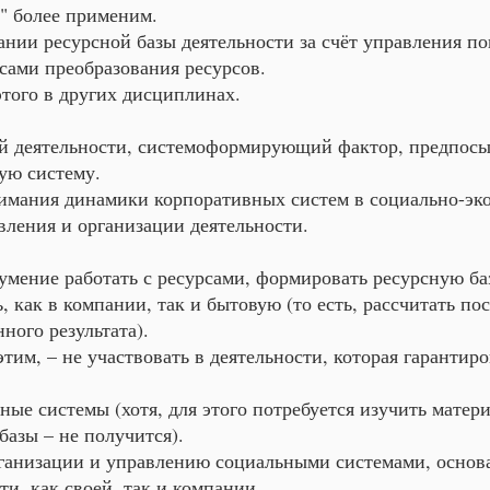
е" более применим.
ании ресурсной базы деятельности за счёт управления 
сами преобразования ресурсов.
этого в других дисциплинах.
й деятельности, системоформирующий фактор, предпос
ую систему.
нимания динамики корпоративных систем в социально-эко
ления и организации деятельности.
умение работать с ресурсами, формировать ресурсную ба
 как в компании, так и бытовую (то есть, рассчитать по
ого результата).
этим, – не участвовать в деятельности, которая гаранти
ые системы (хотя, для этого потребуется изучить матери
базы – не получится).
ганизации и управлению социальными системами, основа
и, как своей, так и компании.