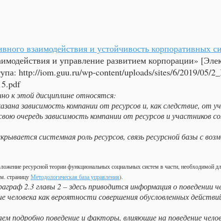
ивного взаимодействия и устойчивость корпоративных с
аимодействия и управление развитием корпорации» [Эле
тупа:
http://iom.guu.ru/wp-content/uploads/sites/6/2019/05/2_
5.pdf
но к этой дисциплине относятся:​
оказана зависимость компании от ресурсов и, как следствие, от
 свою очередь зависимость компании от ресурсов и участников с
аскрывается системная роль ресурсов, связь ресурсной базы с в
изложение ресурсной теории функциональных социальных систем в части, необходимой д
см. страницу
Методологическая база управления
).
раграф 2.3 главы 2 – здесь приводится информация о поведении ч
е человека как вероятности совершения обусловленных действий
аем подробно поведение и факторы, влияющие на поведение чел