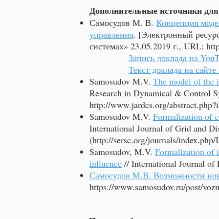
Дополнительные источники для 
Самосудов М. В.
Концепция моде
управления
. [Электронный ресур
системах» 23.05.2019 г., URL:
htt
Запись доклада на YouT
Текст доклада на сайте
Samosudov M.V.
The model of the i
Research in Dynamical & Control Sy
http://www.jardcs.org/abstract.php
Samosudov M.V.
Formalization of c
International Journal of Grid and D
(
http://sersc.org/journals/index.php
Samosudov, M.V.
Formalization of 
influence
// International Journal o
Самосудов М.В. Возможности нов
https://www.samosudov.ru/post/voz