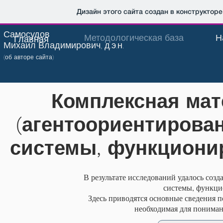
Дизайн этого сайта создан в конструктор
Самосудов
Методологическая база
Н
Главная
Михаил Владимирович, д.э.н.
(об авторе сайта)
Комплексная мат
(агентоориентирова
системы, функциони
В результате исследований удалось соз
системы, функци
Здесь приводятся основные сведения п
необходимая для понима