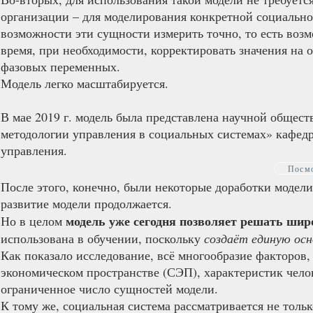
организации – для моделирования конкретной социальн
возможности эти сущности измерить точно, то есть воз
время, при необходимости, корректировать значения на 
фазовых переменных.
Модель легко масштабируется.​
В мае 2019 г. модель была представлена научной общест
методологии управления в социальных системах» кафед
управления.
Посмо
После этого, конечно, были некоторые доработки модели
развитие модели продолжается.
модель уже сегодня позволяет решать шир
Но в целом
использована в обучении, поскольку
создаёт единую осн
Как показало исследование, в
сё многообразие факторов
экономическом пространстве (СЭП), характеристик челов
ограниченное число сущностей модели.
К тому же, социальная система рассматривается не толь