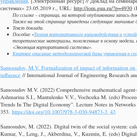
управления
. [Электронный ресурс] // Доклад на семина
системах» 23.05.2019 г., URL:
http://iom.guu.ru/?p=4930
(
По ссылке – страница, на которой опубликована запись док
Также на этой странице приведены следующие значимые д
Текст доклада.
Пособие «
Теория корпоративного взаимодействия и усто
теоретические материалы, положенные в основу модели, 
«Эволюция корпоративной системы».
Краткое описание методологической базы управления в с
Samosudov, M.V. Formalization of impact of information on t
influence
// International Journal of Engineering Research a
Samosudov M.V. (2022) Comprehensive mathematical agent-b
Ashmarina S.I., Mantulenko V.V., Vochozka M. (eds) Proceedi
Trends In The Digital Economy”. Lecture Notes in Networks 
353.
https://doi.org/10.1007/978-3-030-94873-3_43
Samosudov, M. (2022). Digital twin of the social system: calc
Kumar, V., Leng, J., Akberdina, V., Kuzmin, E. (eds) Digital