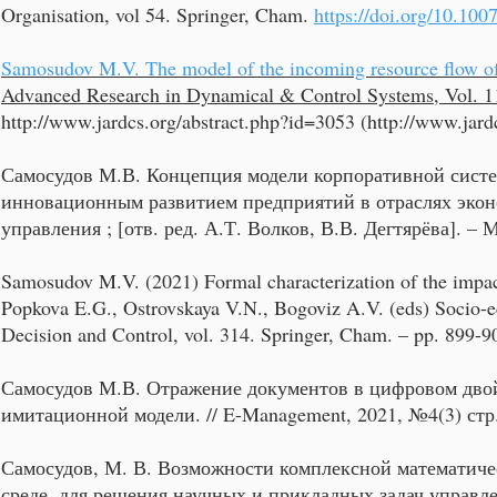
Organisation, vol 54. Springer, Cham.
https://doi.org/10.10
Samosudov M.V. The model of the incoming resource flow of 
Advanced Research in Dynamical & Control Systems, Vol. 11
http://www.jardcs.org/abstract.php?id=3053
(
http://www.jar
Самосудов М.В. Концепция модели корпоративной систем
инновационным развитием предприятий в отраслях эконо
управления ; [отв. ред. А.Т. Волков, В.В. Дегтярёва]. –
Samosudov M.V. (2021)
Formal characterization of the impact
Popkova E.G., Ostrovskaya V.N., Bogoviz A.V. (eds) Socio-e
Decision and Control, vol. 314. Springer, Cham. – pp. 899-
Самосудов М.В. Отражение документов в цифровом двойн
имитационной модели. // E-Management, 2021, №4(3) стр
Самосудов, М. В. Возможности комплексной математич
среде, для решения научных и прикладных задач управле