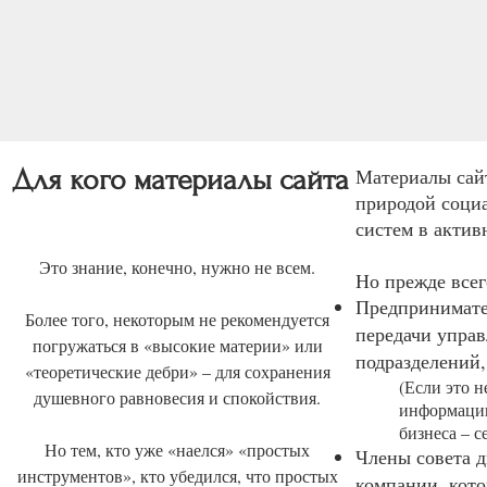
Для кого материалы сайта
Материалы сай
природой соци
систем в актив
Это знание, конечно, нужно не всем.
Но прежде все
Предпринимате
Более того, некоторым не рекомендуется
передачи управ
погружаться в «высокие материи» или
подразделений,
«теоретические дебри» – для сохранения
(Если это н
душевного равновесия и спокойствия.
информации
бизнеса – 
Но тем, кто уже «наелся» «простых
Члены совета д
инструментов», кто убедился, что простых
компании, кото