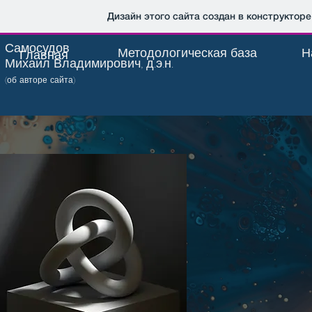
Дизайн этого сайта создан в конструктор
Самосудов
Методологическая база
Н
Главная
Михаил Владимирович, д.э.н.
(об авторе сайта)