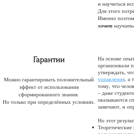
и научиться ис
Для этого потр
Именно поэтому
хочет
научитьс
На основе опыт
Гарантии
организовали п
утверждать, ч
управления
, а
Можно гарантировать положительный
тому, что чел
эффект от использования
– даже студент
сформированного знания.
оказываются с
Но только при определённых условиях.
замечают, и оп
Но этот резуль
Теоретические 