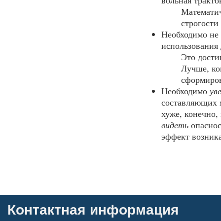
вольная тракто
Математич
строгости
Необходимо не 
использования
Это дости
Лучше, ко
сформиров
Необходимо
ув
составляющих м
хуже, конечно,
видеть
опаснос
эффект возника
Контактная информация